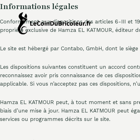
Aller
Informations légales
au
contenu
Conformément aux dispositions des articles 6-III et 1
propriété exclusive de Hamza EL KATMOUR, éditeur du s
Le site est hébergé par Contabo, GmbH, dont le siège
Les dispositions suivantes constituent un accord cont
reconnaissez avoir pris connaissance de ces dispositi
applicable. Si vous n’acceptez pas ces dispositions, n’u
Hamza EL KATMOUR peut, à tout moment et sans préavis
biais d’une mise à jour. Hamza EL KATMOUR peut égal
services ou programmes décrits sur le site.