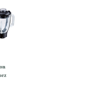
ion
sez