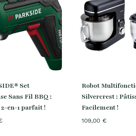
IDE® Set
Robot Multifonct
se Sans Fil BBQ :
Silvercrest : Pâtis
 2-en-1 parfait !
Facilement !
€
109,00
€