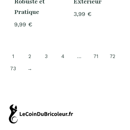
Robuste et
Extérieur
Pratique
3,99
€
9,99
€
1
2
3
4
…
71
72
73
→