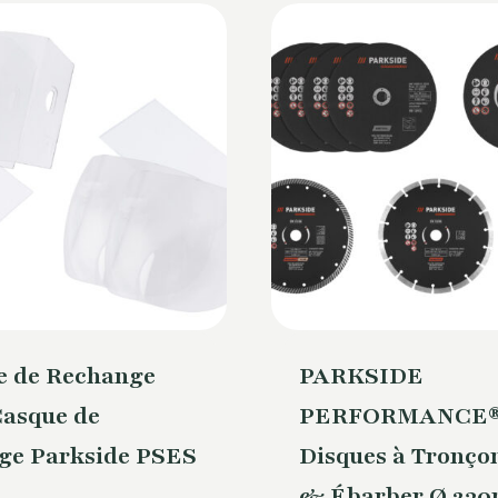
e de Rechange
PARKSIDE
Casque de
PERFORMANCE
ge Parkside PSES
Disques à Tronço
& Ébarber Ø 23