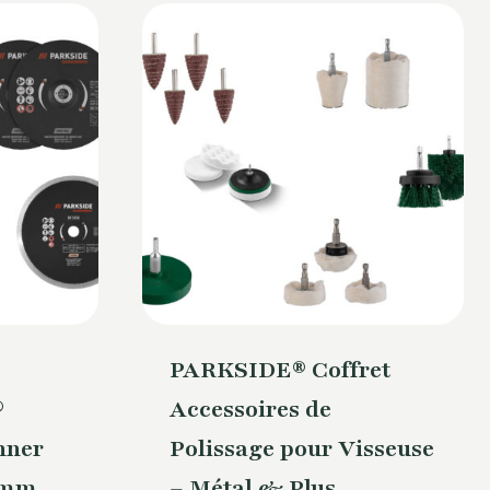
PARKSIDE® Coffret
®
Accessoires de
nner
Polissage pour Visseuse
0mm
– Métal & Plus