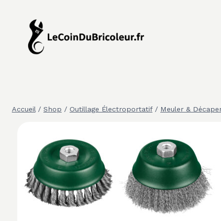
Aller
au
contenu
Accueil
/
Shop
/
Outillage Électroportatif
/
Meuler & Décape