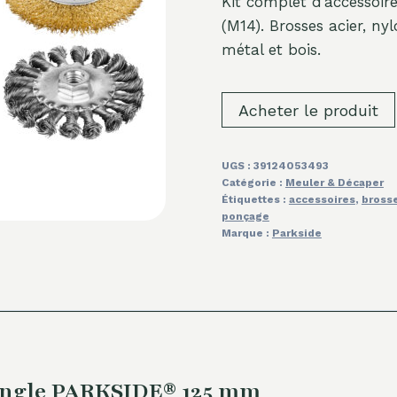
Kit complet d’accesso
(M14). Brosses acier, nyl
métal et bois.
Acheter le produit
UGS :
39124053493
Catégorie :
Meuler & Décaper
Étiquettes :
accessoires
,
brosse
ponçage
Marque :
Parkside
’Angle PARKSIDE® 125 mm