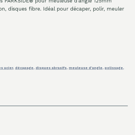
ires PARKSIDE® pour meuleuse d’angle 125mm
on, disques fibre. Idéal pour décaper, polir, meuler
s acier
,
décapage
,
disques abrasifs
,
meuleuse d'angle
,
polissage
,