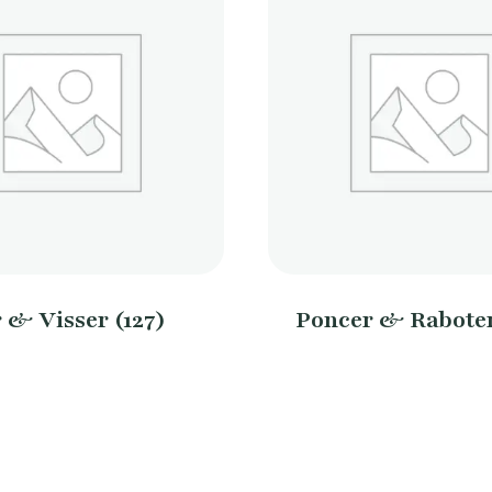
r & Visser
(127)
Poncer & Rabote