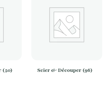
r
(50)
Scier & Découper
(96)