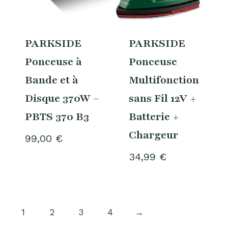
PARKSIDE
PARKSIDE
Ponceuse à
Ponceuse
Bande et à
Multifonction
Disque 370W –
sans Fil 12V +
PBTS 370 B3
Batterie +
Chargeur
99,00
€
34,99
€
1
2
3
4
→