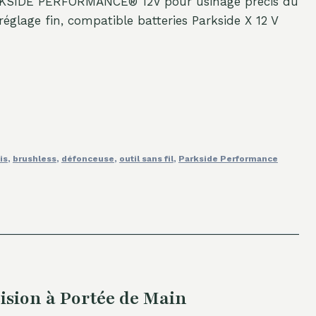
ARKSIDE PERFORMANCE® 12V pour usinage précis du
réglage fin, compatible batteries Parkside X 12 V
is
,
brushless
,
défonceuse
,
outil sans fil
,
Parkside Performance
sion à Portée de Main