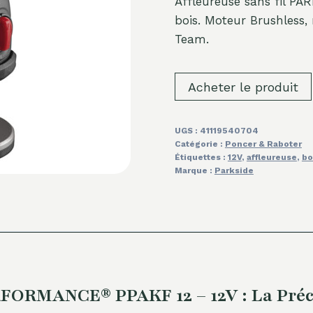
Affleureuse sans fil P
bois. Moteur Brushless, 
Team.
Acheter le produit
UGS :
41119540704
Catégorie :
Poncer & Raboter
Étiquettes :
12V
,
affleureuse
,
bo
Marque :
Parkside
FORMANCE® PPAKF 12 – 12V : La Préci