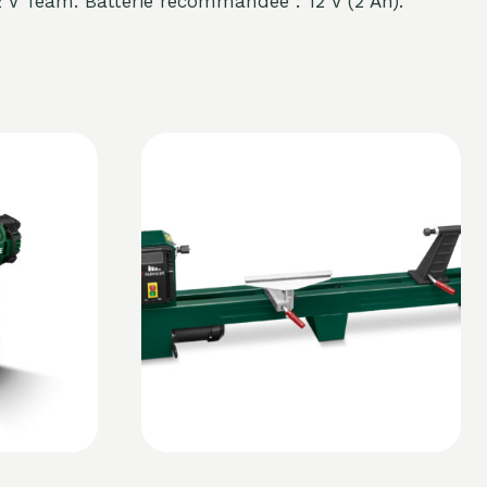
2 V Team. Batterie recommandée : 12 V (2 Ah).