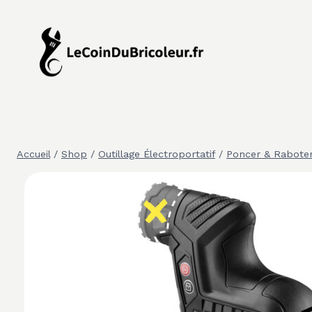
Aller
au
contenu
Accueil
/
Shop
/
Outillage Électroportatif
/
Poncer & Rabote