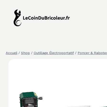
Aller
au
contenu
Accueil
/
Shop
/
Outillage Électroportatif
/
Poncer & Rabote