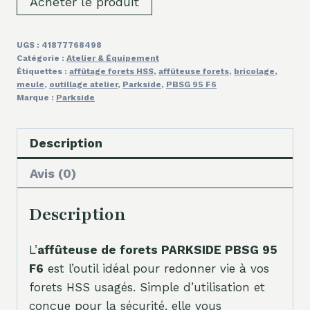
Acheter le produit
UGS :
41877768498
Catégorie :
Atelier & Équipement
Étiquettes :
affûtage forets HSS
,
affûteuse forets
,
bricolage
,
meule
,
outillage atelier
,
Parkside
,
PBSG 95 F6
Marque :
Parkside
Description
Avis (0)
Description
L’
affûteuse de forets PARKSIDE PBSG 95
F6
est l’outil idéal pour redonner vie à vos
forets HSS usagés. Simple d’utilisation et
conçue pour la sécurité, elle vous