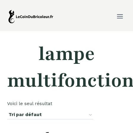
Aller
au
contenu
lampe
multifonctio
Voici le seul résultat