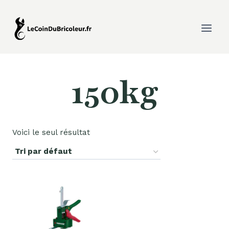
Aller
au
contenu
150kg
Voici le seul résultat