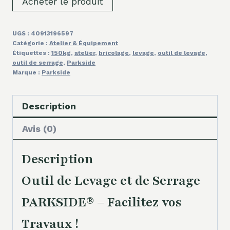
Acheter le produit
UGS :
40913196597
Catégorie :
Atelier & Équipement
Étiquettes :
150kg
,
atelier
,
bricolage
,
levage
,
outil de levage
,
outil de serrage
,
Parkside
Marque :
Parkside
Description
Avis (0)
Description
Outil de Levage et de Serrage
PARKSIDE® – Facilitez vos
Travaux !