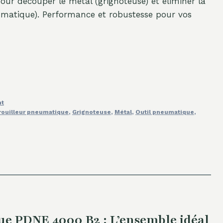
r découper le métal (grignoteuse) et éliminer la
eumatique). Performance et robustesse pour vos
nt
rouilleur pneumatique
,
Grignoteuse
,
Métal
,
Outil pneumatique
,
ue PDNE 4000 B2 : L’ensemble idéal