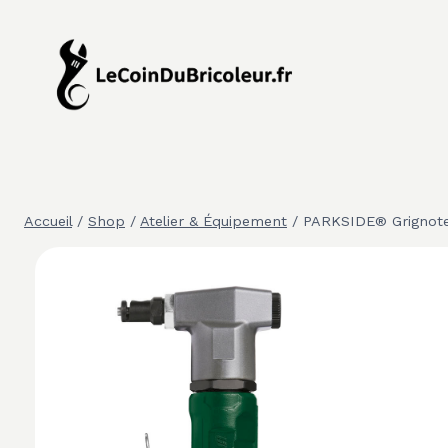
Aller
au
contenu
Accueil
/
Shop
/
Atelier & Équipement
/
PARKSIDE® Grignoteu