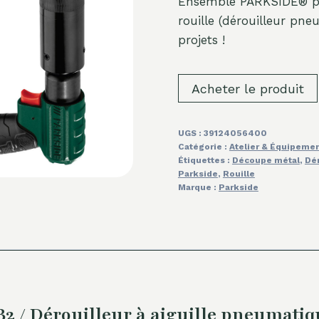
Ensemble PARKSIDE® pou
rouille (dérouilleur pn
projets !
Acheter le produit
UGS :
39124056400
Catégorie :
Atelier & Équipeme
Étiquettes :
Découpe métal
,
Dé
Parkside
,
Rouille
Marque :
Parkside
 / Dérouilleur à aiguille pneumatiq