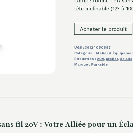
Lampe torche LED sans f
tête inclinable (12° à 10
Acheter le produit
UGS :
39124050887
Catégorie :
Atelier & Équipeme
Étiquettes :
20V
,
atelier
,
éclair
Marque :
Parkside
s fil 20V : Votre Alliée pour un Écl