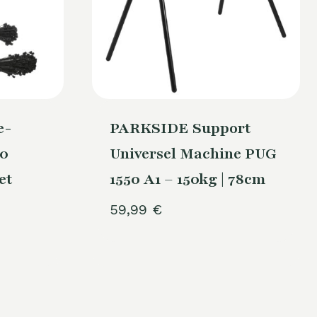
e-
PARKSIDE Support
00
Universel Machine PUG
et
1550 A1 – 150kg | 78cm
59,99
€