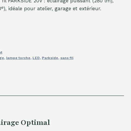
il PARKSIDE 20V : éclairage puissant (280 lm),
0°), idéale pour atelier, garage et extérieur.
nt
age
,
lampe torche
,
LED
,
Parkside
,
sans fil
airage Optimal