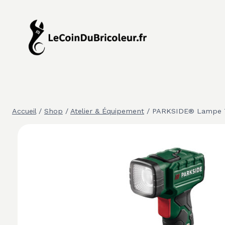
Aller
au
contenu
Accueil
/
Shop
/
Atelier & Équipement
/
PARKSIDE® Lampe Tor