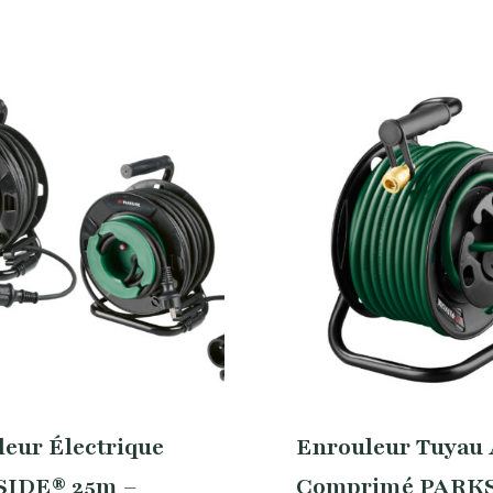
eur Électrique
Enrouleur Tuyau 
IDE® 25m –
Comprimé PARK