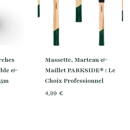
rches
Massette, Marteau &
ble &
Maillet PARKSIDE® : Le
2.5m
Choix Professionnel
4,99
€