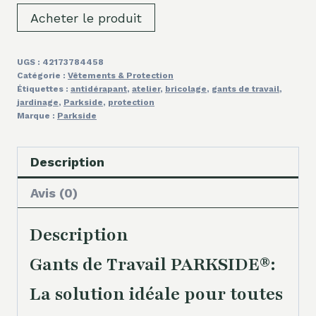
Acheter le produit
UGS :
42173784458
Catégorie :
Vêtements & Protection
Étiquettes :
antidérapant
,
atelier
,
bricolage
,
gants de travail
,
jardinage
,
Parkside
,
protection
Marque :
Parkside
Description
Avis (0)
Description
Gants de Travail PARKSIDE®:
La solution idéale pour toutes