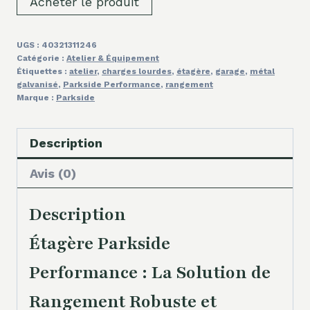
Acheter le produit
UGS :
40321311246
Catégorie :
Atelier & Équipement
Étiquettes :
atelier
,
charges lourdes
,
étagère
,
garage
,
métal
galvanisé
,
Parkside Performance
,
rangement
Marque :
Parkside
Description
Avis (0)
Description
Étagère Parkside
Performance : La Solution de
Rangement Robuste et