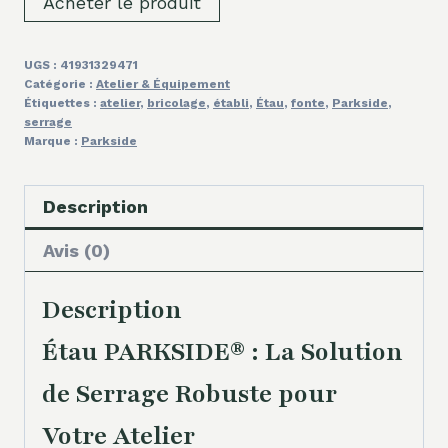
Acheter le produit
UGS :
41931329471
Catégorie :
Atelier & Équipement
Étiquettes :
atelier
,
bricolage
,
établi
,
Étau
,
fonte
,
Parkside
,
serrage
Marque :
Parkside
Description
Avis (0)
Description
Étau PARKSIDE® : La Solution
de Serrage Robuste pour
Votre Atelier