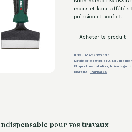
Burin manuel PARKSIDE®
mains et lame affûtée. 
précision et confort.
Acheter le produit
UGS :
41497322308
Catégorie :
Atelier & Équipeme
Étiquettes :
atelier
,
bricolage
,
b
Marque :
Parkside
indispensable pour vos travaux