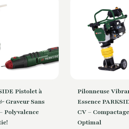
IDE Pistolet à
Pilonneuse Vibra
 & Graveur Sans
Essence PARKSID
 – Polyvalence
CV – Compactag
ie!
Optimal