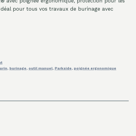
 avec poignée ergonomique, protection pour les
Idéal pour tous vos travaux de burinage avec
nt
urin
,
burinage
,
outil manuel
,
Parkside
,
poignée ergonomique