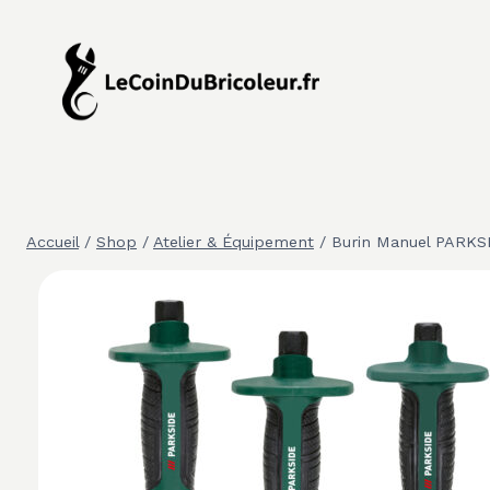
Aller
au
contenu
Accueil
/
Shop
/
Atelier & Équipement
/
Burin Manuel PARKSI