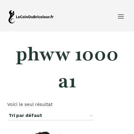
Aller
au
contenu
phww 1000
a1
Voici le seul résultat