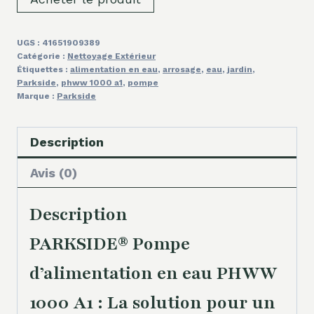
UGS :
41651909389
Catégorie :
Nettoyage Extérieur
Étiquettes :
alimentation en eau
,
arrosage
,
eau
,
jardin
,
Parkside
,
phww 1000 a1
,
pompe
Marque :
Parkside
Description
Avis (0)
Description
PARKSIDE® Pompe
d’alimentation en eau PHWW
1000 A1 : La solution pour un