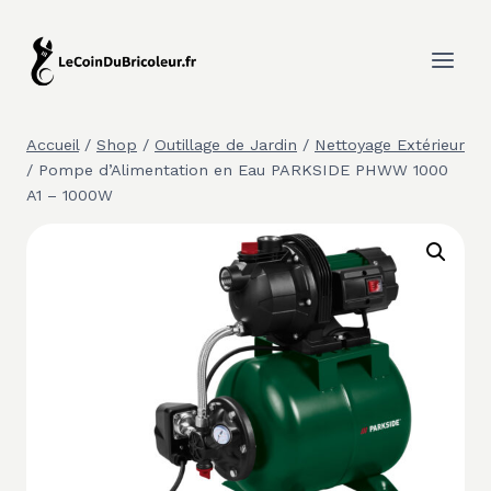
Aller
au
contenu
Accueil
/
Shop
/
Outillage de Jardin
/
Nettoyage Extérieur
/
Pompe d’Alimentation en Eau PARKSIDE PHWW 1000
A1 – 1000W