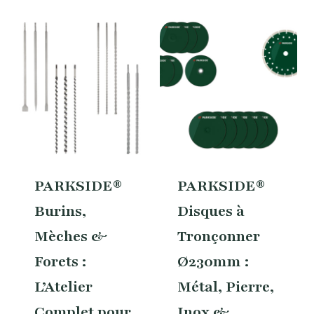
PARKSIDE®
PARKSIDE®
Burins,
Disques à
Mèches &
Tronçonner
Forets :
Ø230mm :
L’Atelier
Métal, Pierre,
Complet pour
Inox &