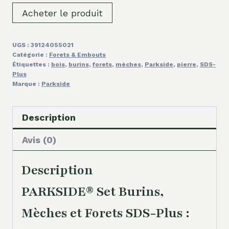
Acheter le produit
UGS :
39124055021
Catégorie :
Forets & Embouts
Étiquettes :
bois
,
burins
,
forets
,
mèches
,
Parkside
,
pierre
,
SDS-
Plus
Marque :
Parkside
Description
Avis (0)
Description
PARKSIDE® Set Burins,
Mèches et Forets SDS-Plus :