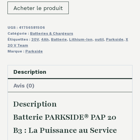
Acheter le produit
UGS :
41756581506
Catégorie :
Batteries & Chargeurs
Étiquettes :
20V
,
4Ah
,
Batterie
,
Lithium-Ion
,
outil
,
Parkside
,
X
20 V Team
Marque :
Parkside
Description
Avis (0)
Description
Batterie PARKSIDE® PAP 20
B3 : La Puissance au Service