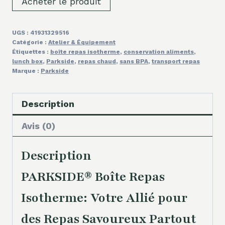
Acheter le produit
UGS :
41931329516
Catégorie :
Atelier & Équipement
Étiquettes :
boîte repas isotherme
,
conservation aliments
,
lunch box
,
Parkside
,
repas chaud
,
sans BPA
,
transport repas
Marque :
Parkside
Description
Avis (0)
Description
PARKSIDE® Boîte Repas
Isotherme: Votre Allié pour
des Repas Savoureux Partout