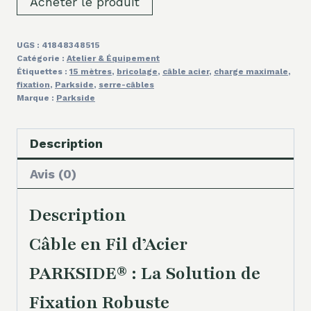
Acheter le produit
UGS :
41848348515
Catégorie :
Atelier & Équipement
Étiquettes :
15 mètres
,
bricolage
,
câble acier
,
charge maximale
,
fixation
,
Parkside
,
serre-câbles
Marque :
Parkside
Description
Avis (0)
Description
Câble en Fil d’Acier
PARKSIDE® : La Solution de
Fixation Robuste