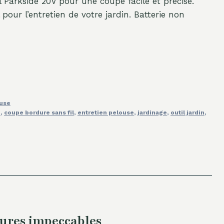
 Parkside 20V pour une coupe facile et précise.
 pour l’entretien de votre jardin. Batterie non
ouse
e
,
coupe bordure sans fil
,
entretien pelouse
,
jardinage
,
outil jardin
,
dures impeccables