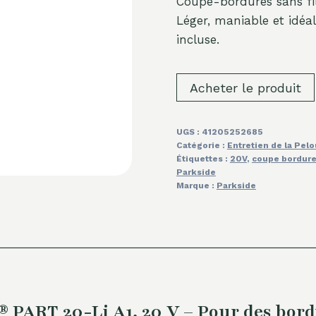
Coupe-bordures sans fil
Léger, maniable et idéal
incluse.
Acheter le produit
UGS :
41205252685
Catégorie :
Entretien de la Pel
Étiquettes :
20V
,
coupe bordur
Parkside
Marque :
Parkside
 PART 20-Li A1, 20 V – Pour des bor