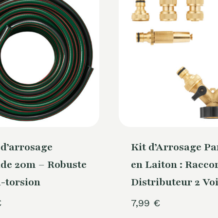
d’arrosage
Kit d’Arrosage Pa
ide 20m – Robuste
en Laiton : Racc
i-torsion
Distributeur 2 Vo
€
7,99
€