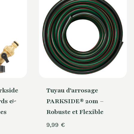
rkside
Tuyau d’arrosage
ords &
PARKSIDE® 20m –
ies
Robuste et Flexible
9,99
€