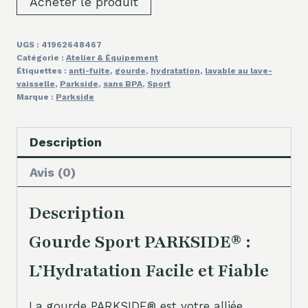
Acheter le produit
UGS :
41962648467
Catégorie :
Atelier & Équipement
Étiquettes :
anti-fuite
,
gourde
,
hydratation
,
lavable au lave-
vaisselle
,
Parkside
,
sans BPA
,
Sport
Marque :
Parkside
Description
Avis (0)
Description
Gourde Sport PARKSIDE® :
L’Hydratation Facile et Fiable
La gourde PARKSIDE® est votre alliée