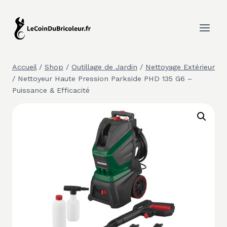
Aller
au
contenu
Accueil
/
Shop
/
Outillage de Jardin
/
Nettoyage Extérieur
/
Nettoyeur Haute Pression Parkside PHD 135 G6 –
Puissance & Efficacité