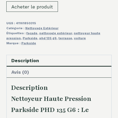
Acheter le produit
UGS :
41161850315
Catégorie :
Nettoyage Extérieur
Étiquettes :
façade
,
nettoyage extérieur
,
nettoyeur haute
pression
,
Parkside
,
phd 135 g6
,
terrasse
,
voiture
Marque :
Parkside
Description
Avis (0)
Description
Nettoyeur Haute Pression
Parkside PHD 135 G6 : Le