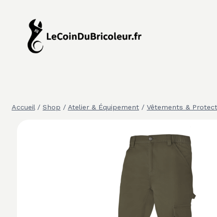
Aller
au
contenu
Accueil
/
Shop
/
Atelier & Équipement
/
Vêtements & Protect