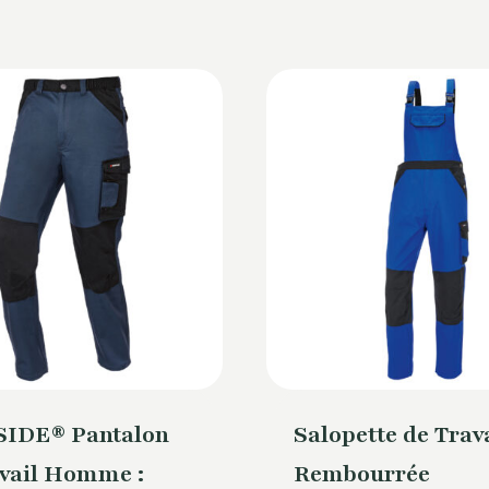
IDE® Pantalon
Salopette de Trav
avail Homme :
Rembourrée