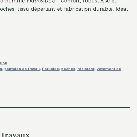
rgo homme PARKSIDE® : Confort, robustesse et
ches, tissu déperlant et fabrication durable. Idéal
tion
n
,
pantalon de travail
,
Parkside
,
poches
,
résistant
,
vêtement de
 travaux