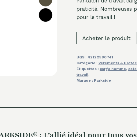
Pantalon de travail ca
praticité. Nombreuses po
pour le travail !
Acheter le produit
UGS :
42122580741
Catégorie :
Vêtements & Protec
Étiquettes :
cargo homme
,
coto
travail
Marque :
Parkside
RKSIDE® : L’allié idéal pour tous vos