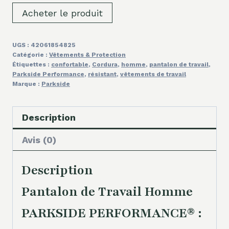
Acheter le produit
UGS :
42061854825
Catégorie :
Vêtements & Protection
Étiquettes :
confortable
,
Cordura
,
homme
,
pantalon de travail
,
Parkside Performance
,
résistant
,
vêtements de travail
Marque :
Parkside
Description
Avis (0)
Description
Pantalon de Travail Homme
PARKSIDE PERFORMANCE® :