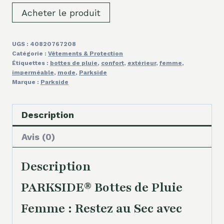
Acheter le produit
UGS :
40820767208
Catégorie :
Vêtements & Protection
Étiquettes :
bottes de pluie
,
confort
,
extérieur
,
femme
,
imperméable
,
mode
,
Parkside
Marque :
Parkside
Description
Avis (0)
Description
PARKSIDE® Bottes de Pluie
Femme : Restez au Sec avec