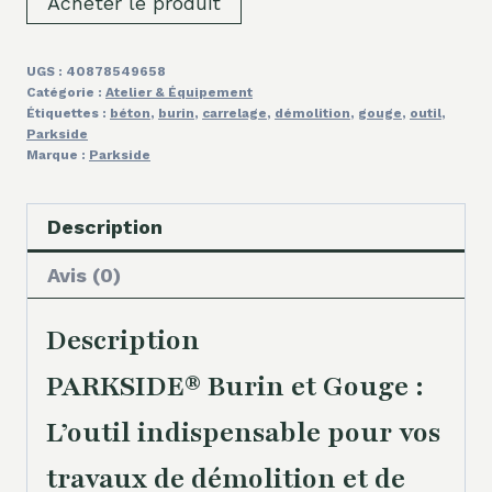
Acheter le produit
UGS :
40878549658
Catégorie :
Atelier & Équipement
Étiquettes :
béton
,
burin
,
carrelage
,
démolition
,
gouge
,
outil
,
Parkside
Marque :
Parkside
Description
Avis (0)
Description
PARKSIDE® Burin et Gouge :
L’outil indispensable pour vos
travaux de démolition et de