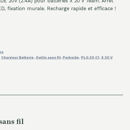
E 20V (2.4A) pour batteries X 20 V Team. Arrêt
, fixation murale. Recharge rapide et efficace !
rs
,
Chargeur Batterie
,
Outils sans fil
,
Parkside
,
PLG 20 C1
,
X 20 V
ans fil