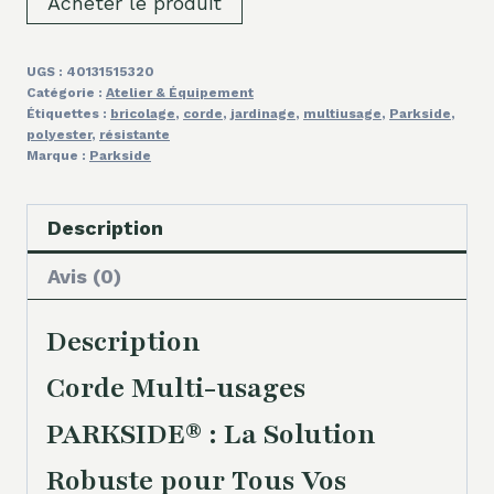
Acheter le produit
UGS :
40131515320
Catégorie :
Atelier & Équipement
Étiquettes :
bricolage
,
corde
,
jardinage
,
multiusage
,
Parkside
,
polyester
,
résistante
Marque :
Parkside
Description
Avis (0)
Description
Corde Multi-usages
PARKSIDE® : La Solution
Robuste pour Tous Vos