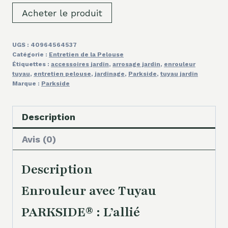
Acheter le produit
UGS :
40964564537
Catégorie :
Entretien de la Pelouse
Étiquettes :
accessoires jardin
,
arrosage jardin
,
enrouleur
tuyau
,
entretien pelouse
,
jardinage
,
Parkside
,
tuyau jardin
Marque :
Parkside
Description
Avis (0)
Description
Enrouleur avec Tuyau
PARKSIDE® : L’allié