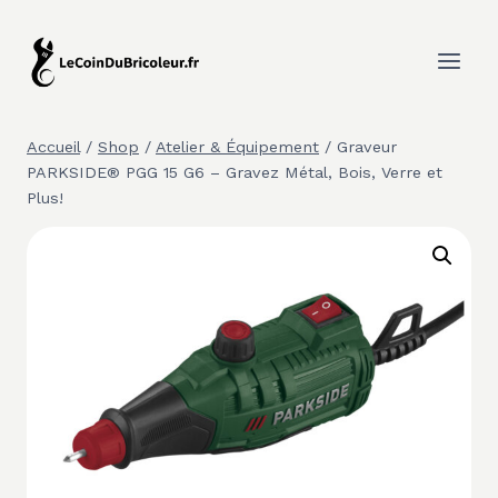
Aller
au
contenu
Accueil
/
Shop
/
Atelier & Équipement
/
Graveur
PARKSIDE® PGG 15 G6 – Gravez Métal, Bois, Verre et
Plus!