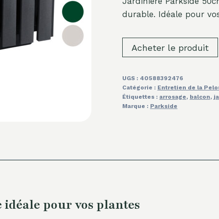
Jardinière Parkside 50c
durable. Idéale pour vos
Acheter le produit
UGS :
40588392476
Catégorie :
Entretien de la Pel
Étiquettes :
arrosage
,
balcon
,
j
Marque :
Parkside
e idéale pour vos plantes