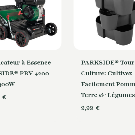
icateur à Essence
PARKSIDE® Tour
IDE® PBV 4200
Culture: Cultivez
4300W
Facilement Pomm
Terre & Légumes
0
€
9,99
€