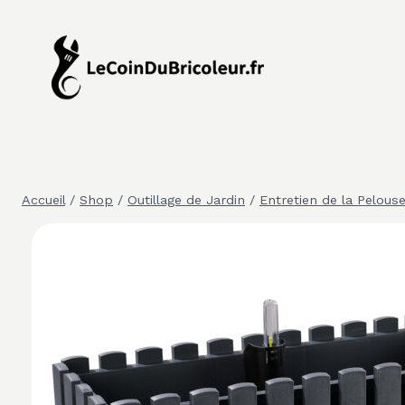
Aller
au
contenu
Accueil
/
Shop
/
Outillage de Jardin
/
Entretien de la Pelous