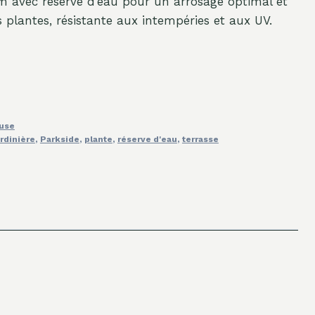
m avec réserve d’eau pour un arrosage optimal et
 plantes, résistante aux intempéries et aux UV.
ouse
ardinière
,
Parkside
,
plante
,
réserve d'eau
,
terrasse