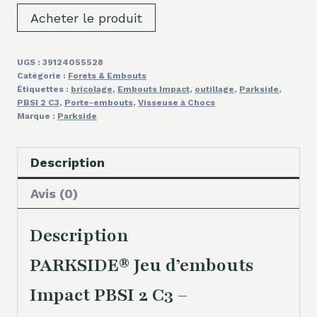
Acheter le produit
UGS :
39124055528
Catégorie :
Forets & Embouts
Étiquettes :
bricolage
,
Embouts Impact
,
outillage
,
Parkside
,
PBSI 2 C3
,
Porte-embouts
,
Visseuse à Chocs
Marque :
Parkside
Description
Avis (0)
Description
PARKSIDE® Jeu d’embouts
Impact PBSI 2 C3 –