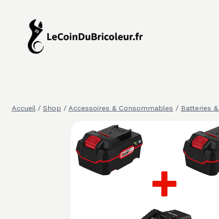
Aller
au
contenu
Accueil
/
Shop
/
Accessoires & Consommables
/
Batteries 