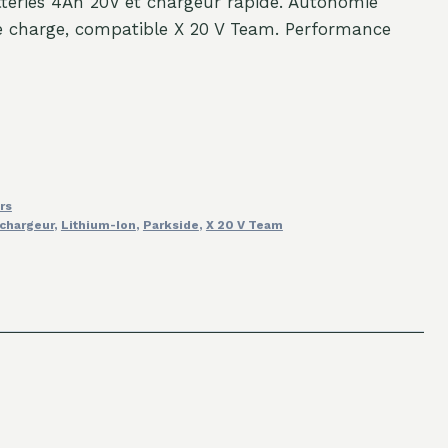
teries 4Ah 20V et chargeur rapide. Autonomie
de charge, compatible X 20 V Team. Performance
rs
chargeur
,
Lithium-Ion
,
Parkside
,
X 20 V Team