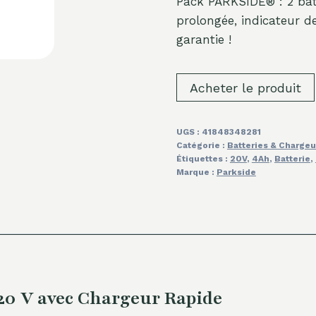
Pack PARKSIDE® : 2 bat
prolongée, indicateur 
garantie !
Acheter le produit
UGS :
41848348281
Catégorie :
Batteries & Chargeu
Étiquettes :
20V
,
4Ah
,
Batterie
,
Marque :
Parkside
 20 V avec Chargeur Rapide