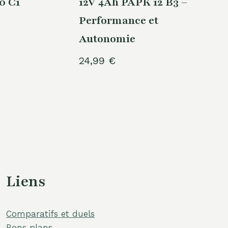
0 C1
12V 4Ah PAPK 12 B3 –
Performance et
Autonomie
24,99
€
Liens
Comparatifs et duels
Bons plans