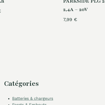
Ah
PARKSIDE PLG 2
2,4A – 20V
€
7,99
€
Catégories
Batteries & chargeurs
Forets & Embouts