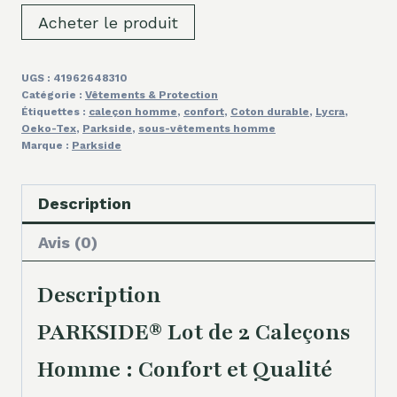
Acheter le produit
UGS :
41962648310
Catégorie :
Vêtements & Protection
Étiquettes :
caleçon homme
,
confort
,
Coton durable
,
Lycra
,
Oeko-Tex
,
Parkside
,
sous-vêtements homme
Marque :
Parkside
Description
Avis (0)
Description
PARKSIDE® Lot de 2 Caleçons
Homme : Confort et Qualité