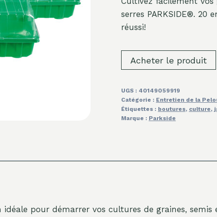
Cultivez facilement vos 
serres PARKSIDE®. 20 e
réussi!
Acheter le produit
UGS :
40149059919
Catégorie :
Entretien de la Pel
Étiquettes :
boutures
,
culture
,
Marque :
Parkside
n idéale pour démarrer vos cultures de graines, semis 