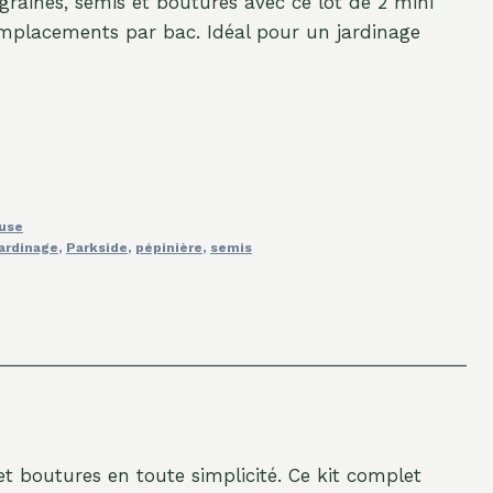
graines, semis et boutures avec ce lot de 2 mini
mplacements par bac. Idéal pour un jardinage
ouse
jardinage
,
Parkside
,
pépinière
,
semis
et boutures en toute simplicité. Ce kit complet