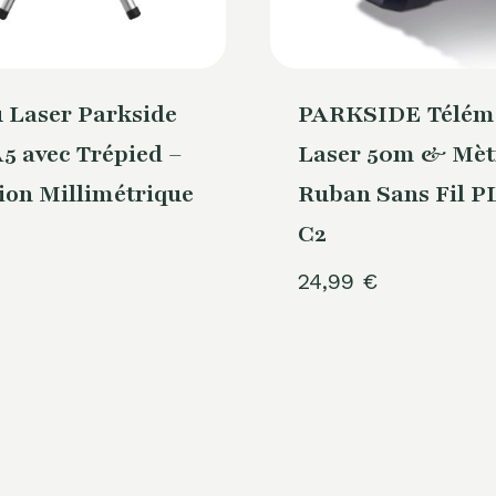
 Laser Parkside
PARKSIDE Télém
5 avec Trépied –
Laser 50m & Mèt
ion Millimétrique
Ruban Sans Fil P
C2
24,99
€