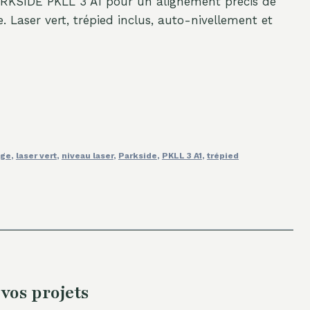
PARKSIDE PKLL 3 A1 pour un alignement précis de
. Laser vert, trépied inclus, auto-nivellement et
age
,
laser vert
,
niveau laser
,
Parkside
,
PKLL 3 A1
,
trépied
vos projets