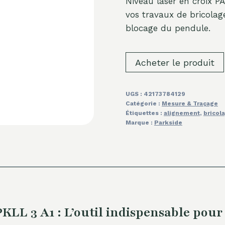
Niveau laser en croix 
vos travaux de bricolage
blocage du pendule.
Acheter le produit
UGS :
42173784129
Catégorie :
Mesure & Traçage
Étiquettes :
alignement
,
bricol
Marque :
Parkside
LL 3 A1 : L’outil indispensable pour 