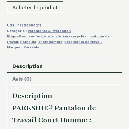
Acheter le produit
UGS :
41508684211
Catégorie :
Vêtements & Protection
Étiquettes :
confort
,
été
,
matériaux recyclés
,
pantalon de
travail
,
Parkside
,
short homme
,
vêtements de travail
Marque :
Parkside
Description
Avis (0)
Description
PARKSIDE® Pantalon de
Travail Court Homme :