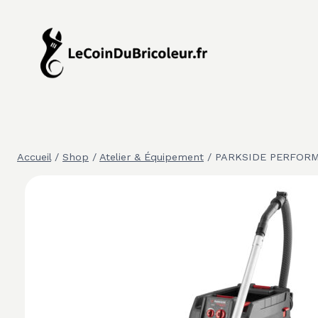
Aller
au
contenu
Accueil
/
Shop
/
Atelier & Équipement
/
PARKSIDE PERFORMA