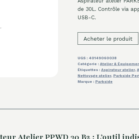
Aspirateur atelier PA
de 30L. Contrôle via app
USB-C.
Acheter le produit
UGS :
40149060038
Catégorie :
Atelier & Équipeme
Étiquettes :
Aspirateur atelier
,
A
Nettoyage atelier
,
Parkside Pe
Marque :
Parkside
Atelier PPWD 30 B2 : L’outil indisp