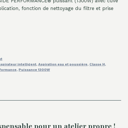
RKSIDE PERFORMANCE® puissant (1300W) avec cuve
lication, fonction de nettoyage du filtre et prise
nt
spirateur intelligent
,
Aspiration eau et poussière
,
Classe H
,
rformance
,
Puissance 1300W
ensable pour un atelier propre !