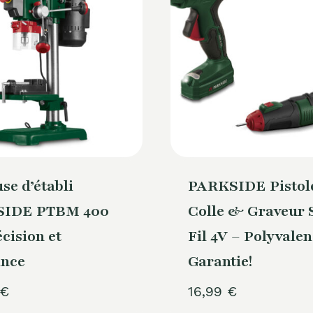
se d’établi
PARKSIDE Pistole
IDE PTBM 400
Colle & Graveur 
écision et
Fil 4V – Polyvale
ance
Garantie!
€
16,99
€