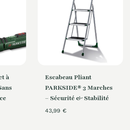
t à
Escabeau Pliant
Sans
PARKSIDE® 3 Marches
nce
– Sécurité & Stabilité
43,99
€