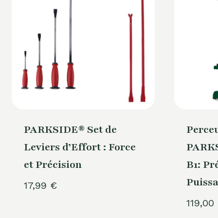
PARKSIDE® Set de
Perceu
Leviers d’Effort : Force
PARKS
et Précision
B1: Pr
Puiss
17,99
€
119,00