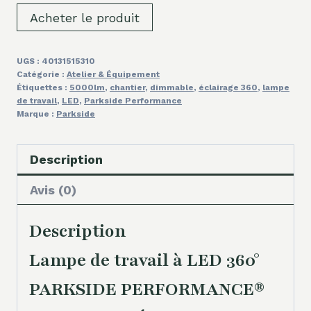
Acheter le produit
UGS :
40131515310
Catégorie :
Atelier & Équipement
Étiquettes :
5000lm
,
chantier
,
dimmable
,
éclairage 360
,
lampe
de travail
,
LED
,
Parkside Performance
Marque :
Parkside
Description
Avis (0)
Description
Lampe de travail à LED 360°
PARKSIDE PERFORMANCE®