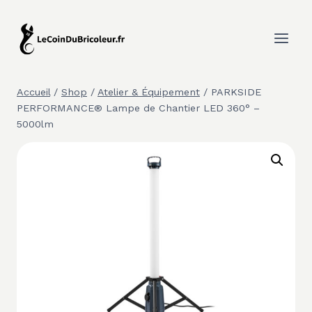
Aller
au
contenu
Accueil
/
Shop
/
Atelier & Équipement
/
PARKSIDE
PERFORMANCE® Lampe de Chantier LED 360° –
5000lm