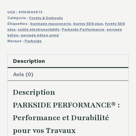
UGS :
41161849973
Catégorie :
Forets & Embouts
Étiquettes :
burinage maçonnerie
,
burins SDS plus
,
forets SDS
plus
,
outils électroportatifs
,
Parkside Performance
,
perçage
béton
,
perçage béton armé
Marque :
Parkside
Description
Avis (0)
Description
PARKSIDE PERFORMANCE® :
Performance et Durabilité
pour vos Travaux