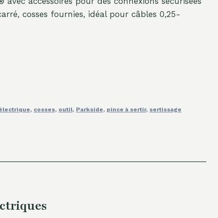
® avec accessoires pour des connexions sécurisées
carré, cosses fournies, idéal pour câbles 0,25-
électrique
,
cosses
,
outil
,
Parkside
,
pince à sertir
,
sertissage
ctriques