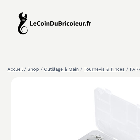
Aller
au
contenu
Accueil
/
Shop
/
Outillage à Main
/
Tournevis & Pinces
/
PARK