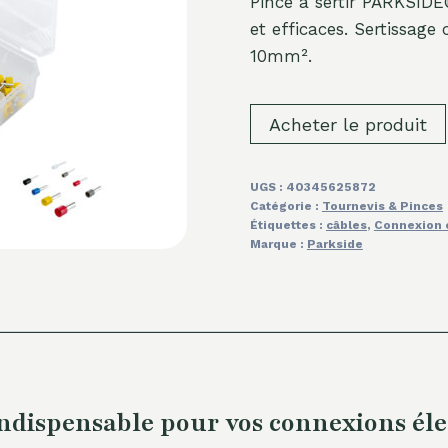
Pince à sertir PARKSIDE
et efficaces. Sertissage 
10mm².
Acheter le produit
UGS :
40345625872
Catégorie :
Tournevis & Pinces
Étiquettes :
câbles
,
Connexion 
Marque :
Parkside
indispensable pour vos connexions éle