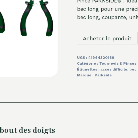
Pince PARKSIDE® : Idéale
bec long pour une préci
bec long, coupante, univ
Acheter le produit
UGS :
41944320189
Catégorie :
Tournevis & Pinces
Étiquettes :
accès difficile
,
bec 
Marque :
Parkside
bout des doigts