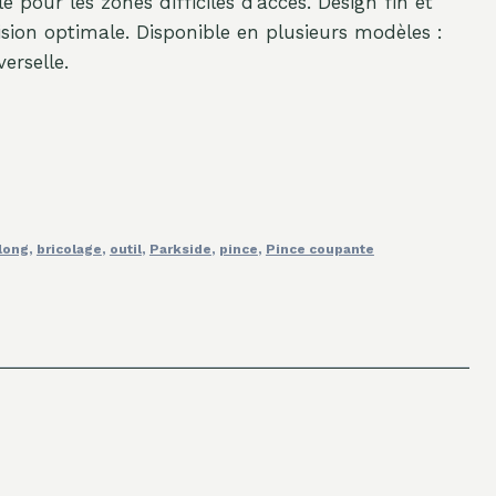
 pour les zones difficiles d’accès. Design fin et
sion optimale. Disponible en plusieurs modèles :
erselle.
long
,
bricolage
,
outil
,
Parkside
,
pince
,
Pince coupante