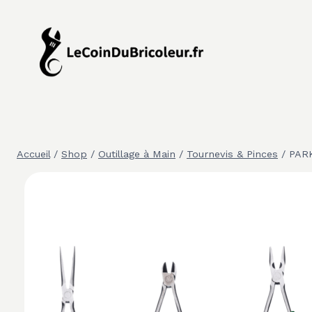
Aller
au
contenu
Accueil
/
Shop
/
Outillage à Main
/
Tournevis & Pinces
/
PARK