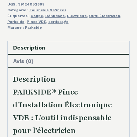
UGS :
39124052699
Catégorie :
Tournevis & Pinces
Étiquettes :
Coupe
,
Dénudage
,
Electricité
,
Outil Électricien
,
Parkside
,
Pince VDE
,
sertissage
Marque :
Parkside
Description
Avis (0)
Description
PARKSIDE® Pince
d’Installation Électronique
VDE : L’outil indispensable
pour l’électricien